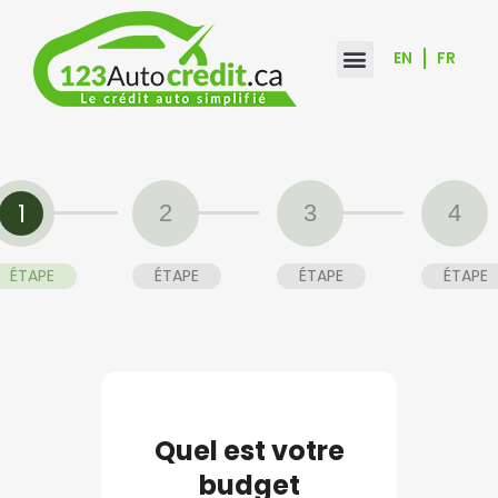
Aller
au
EN
FR
contenu
1
2
3
4
ÉTAPE
ÉTAPE
ÉTAPE
ÉTAPE
Quel est votre
budget